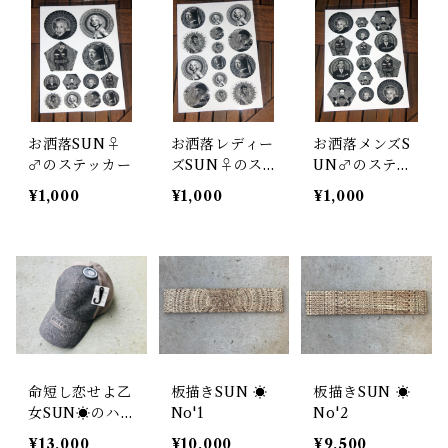
お洒落SUN♀
お洒落レディー
お洒落メンズS
♂のステッカー
ズSUN♀のス
UN♂のステッ
テッカー
カー
¥1,000
¥1,000
¥1,000
命短し恋せよ乙
板描きSUN ☀︎
板描きSUN ☀︎
女SUN☀︎のハ
No'1
No'2
ット
¥13,000
¥10,000
¥9,500